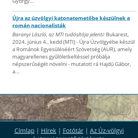
György...
Újra az úzvölgyi katonatemetőbe készülnek a
román nacionalisták
Baranyi László, az MTI tudósítója jelenti:
Bukarest,
2024. június 4., kedd (MTI) - Újra Úzvölgyébe készül
a Románok Egyesüléséért Szövetség (AUR), amely
magyarellenes gyűlöletkeltéssel próbálja
népszerűségét növelni - mutatott rá Hajdú Gábor,
a...
Címlap
|
Hírek
|
Fotótár
|
Az Úz-völgyi