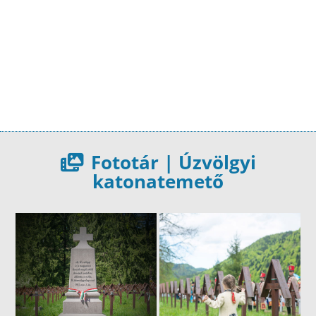
Fototár | Úzvölgyi
katonatemető