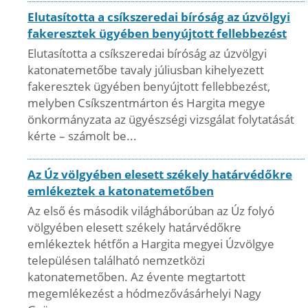
Elutasította a csíkszeredai bíróság az úzvölgyi
fakeresztek ügyében benyújtott fellebbezést
Elutasította a csíkszeredai bíróság az úzvölgyi
katonatemetőbe tavaly júliusban kihelyezett
fakeresztek ügyében benyújtott fellebbezést,
melyben Csíkszentmárton és Hargita megye
önkormányzata az ügyészségi vizsgálat folytatását
kérte – számolt be...
Az Úz völgyében elesett székely határvédőkre
emlékeztek a katonatemetőben
Az első és második világháborúban az Úz folyó
völgyében elesett székely határvédőkre
emlékeztek hétfőn a Hargita megyei Úzvölgye
településen található nemzetközi
katonatemetőben. Az évente megtartott
megemlékezést a hódmezővásárhelyi Nagy