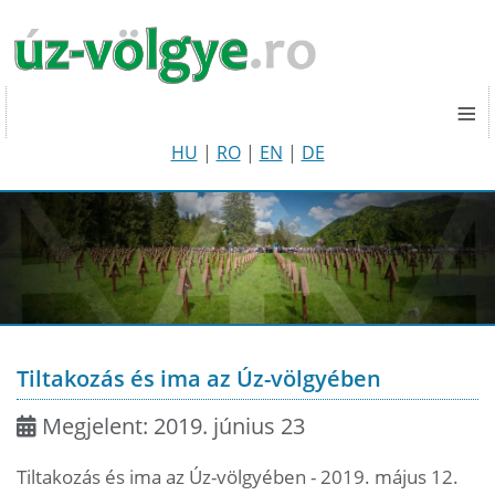
≡
HU
|
RO
|
EN
|
DE
Tiltakozás és ima az Úz-völgyében
Megjelent: 2019. június 23
Tiltakozás és ima az Úz-völgyében - 2019. május 12.