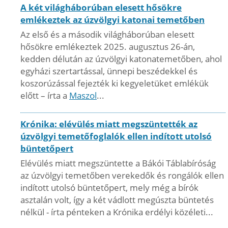
A két világháborúban elesett hősökre
emlékeztek az úzvölgyi katonai temetőben
Az első és a második világháborúban elesett
hősökre emlékeztek 2025. augusztus 26-án,
kedden délután az úzvölgyi katonatemetőben, ahol
egyházi szertartással, ünnepi beszédekkel és
koszorúzással fejezték ki kegyeletüket emlékük
előtt – írta a
Maszol
...
Krónika: elévülés miatt megszüntették az
úzvölgyi temetőfoglalók ellen indított utolsó
büntetőpert
Elévülés miatt megszüntette a Bákói Táblabíróság
az úzvölgyi temetőben verekedők és rongálók ellen
indított utolsó büntetőpert, mely még a bírók
asztalán volt, így a két vádlott megúszta büntetés
nélkül - írta pénteken a Krónika erdélyi közéleti...