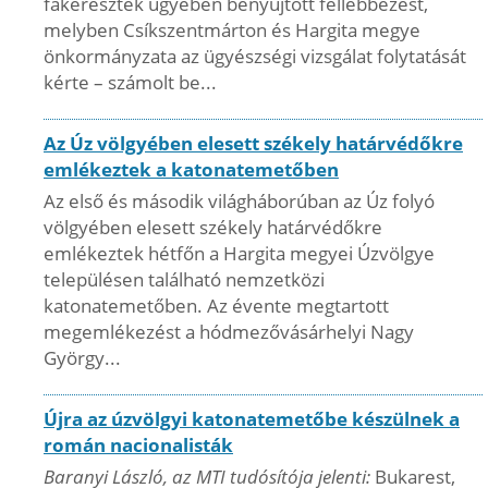
fakeresztek ügyében benyújtott fellebbezést,
melyben Csíkszentmárton és Hargita megye
önkormányzata az ügyészségi vizsgálat folytatását
kérte – számolt be...
Az Úz völgyében elesett székely határvédőkre
emlékeztek a katonatemetőben
Az első és második világháborúban az Úz folyó
völgyében elesett székely határvédőkre
emlékeztek hétfőn a Hargita megyei Úzvölgye
településen található nemzetközi
katonatemetőben. Az évente megtartott
megemlékezést a hódmezővásárhelyi Nagy
György...
Újra az úzvölgyi katonatemetőbe készülnek a
román nacionalisták
Baranyi László, az MTI tudósítója jelenti:
Bukarest,