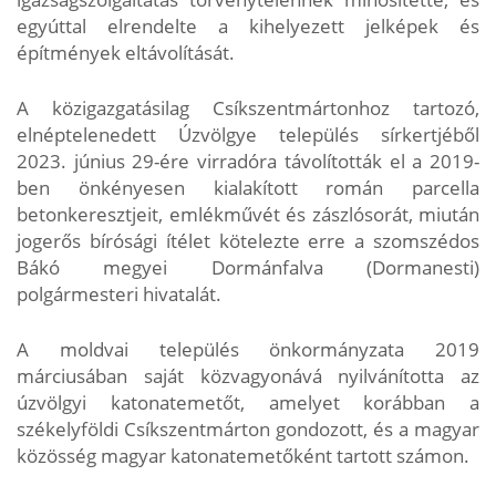
egyúttal elrendelte a kihelyezett jelképek és
építmények eltávolítását.
A közigazgatásilag Csíkszentmártonhoz tartozó,
elnéptelenedett Úzvölgye település sírkertjéből
2023. június 29-ére virradóra távolították el a 2019-
ben önkényesen kialakított román parcella
betonkeresztjeit, emlékművét és zászlósorát, miután
jogerős bírósági ítélet kötelezte erre a szomszédos
Bákó megyei Dormánfalva (Dormanesti)
polgármesteri hivatalát.
A moldvai település önkormányzata 2019
márciusában saját közvagyonává nyilvánította az
úzvölgyi katonatemetőt, amelyet korábban a
székelyföldi Csíkszentmárton gondozott, és a magyar
közösség magyar katonatemetőként tartott számon.