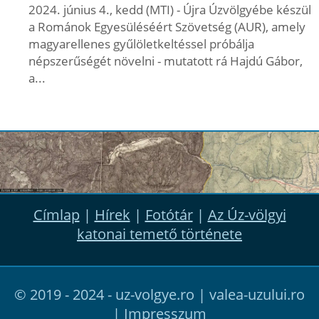
2024. június 4., kedd (MTI) - Újra Úzvölgyébe készül
a Románok Egyesüléséért Szövetség (AUR), amely
magyarellenes gyűlöletkeltéssel próbálja
népszerűségét növelni - mutatott rá Hajdú Gábor,
a...
Címlap
|
Hírek
|
Fotótár
|
Az Úz-völgyi
katonai temető története
© 2019 - 2024 - uz-volgye.ro | valea-uzului.ro
|
Impresszum