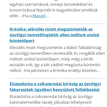
egyházi szertartással, ünnepi beszédekkel és
koszorúzással fejezték ki kegyeletüket emlékük
előtt – írta a
Maszol
...
Krónika: elévülés miatt megszüntették az
úzvölgyi temetőfoglalók ellen indított utolsó
büntetőpert
Elévülés miatt megszüntette a Bákói Táblabíróság
az úzvölgyi temetőben verekedők és rongálók ellen
indított utolsó büntetőpert, mely még a bírók
asztalán volt, így a két vádlott megúszta büntetés
nélkül - írta pénteken a Krónika erdélyi közéleti...
Elutasította a csíkszeredai bíróság az úzvölgyi
fakeresztek ügyében benyújtott fellebbezést
Elutasította a csíkszeredai bíróság az úzvölgyi
katonatemetőbe tavaly júliusban kihelyezett