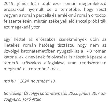
2019. június 6-án több ezer román megemlékező
erőszakkal nyomult be a temetőbe, hogy részt
vegyen a román parcella és emlékmű román ortodox
felszentelésén, miután székelyek élőlánccal próbálták
ezt megakadályozni.
Egy héttel az erőszakos cselekmények után az
illetékes román hatóság tisztázta, hogy nem az
úzvölgyi katonatemetőben nyugszik az a 149 román
katona, akik nevének felolvasása is részét képezte a
temető erőszakos elfoglalása után rendszeresen
megismételt ceremóniáknak.
mti.hu | 2024. november 19.
Borítókép: Úzvölgyi katonatemető, 2023. június 30. / uz-
volgye.ro, Toró Attila