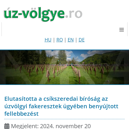
≡
HU
|
RO
|
EN
|
DE
Elutasította a csíkszeredai bíróság az
úzvölgyi fakeresztek ügyében benyújtott
fellebbezést
Megjelent: 2024. november 20