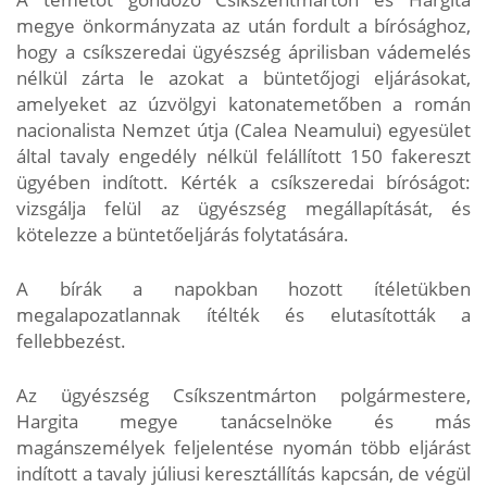
megye önkormányzata az után fordult a bírósághoz,
hogy a csíkszeredai ügyészség áprilisban vádemelés
nélkül zárta le azokat a büntetőjogi eljárásokat,
amelyeket az úzvölgyi katonatemetőben a román
nacionalista Nemzet útja (Calea Neamului) egyesület
által tavaly engedély nélkül felállított 150 fakereszt
ügyében indított. Kérték a csíkszeredai bíróságot:
vizsgálja felül az ügyészség megállapítását, és
kötelezze a büntetőeljárás folytatására.
A bírák a napokban hozott ítéletükben
megalapozatlannak ítélték és elutasították a
fellebbezést.
Az ügyészség Csíkszentmárton polgármestere,
Hargita megye tanácselnöke és más
magánszemélyek feljelentése nyomán több eljárást
indított a tavaly júliusi keresztállítás kapcsán, de végül