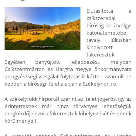
Elutasította a
csíkszeredai
bíróság az úzvölgyi
katonatemetőbe
tavaly júliusban
kihelyezett
fakeresztek
ügyében benyújtott fellebbezést, melyben
Csíkszentmárton és Hargita megye önkormányzata
az ügyészségi vizsgálat folytatását kérte – számolt be
kedden a bírósági ítélet alapján a Székelyhon.ro.
A székelyföldi hírportál szerint az ítélet jogerős, így az
érintetteknek már nincs törvényes lehetőségük
megkérdőjelezni a fakeresztek kihelyezését és ennek
körülményeit.
A temetőt gondozó Csíkszentmárton és Hargita