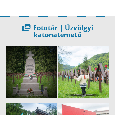
Fototár | Úzvölgyi
katonatemető