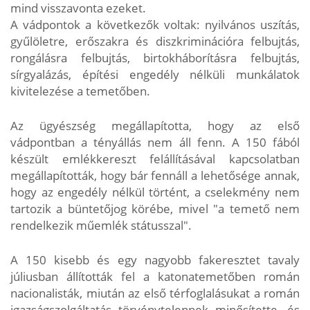
mind visszavonta ezeket.
A vádpontok a következők voltak: nyilvános uszítás,
gyűlöletre, erőszakra és diszkriminációra felbujtás,
rongálásra felbujtás, birtokháborításra felbujtás,
sírgyalázás, építési engedély nélküli munkálatok
kivitelezése a temetőben.
Az ügyészség megállapította, hogy az első
vádpontban a tényállás nem áll fenn. A 150 fából
készült emlékkereszt felállításával kapcsolatban
megállapították, hogy bár fennáll a lehetősége annak,
hogy az engedély nélkül történt, a cselekmény nem
tartozik a büntetőjog körébe, mivel "a temető nem
rendelkezik műemlék státusszal".
A 150 kisebb és egy nagyobb fakeresztet tavaly
júliusban állították fel a katonatemetőben román
nacionalisták, miután az első térfoglalásukat a román
igazságszolgáltatás törvénytelennek minősítette, és