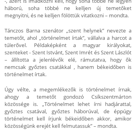
-, azért is imádkozni kell, hogy soha többé ne legyen
háború, soha többé ne kelljen új temetőket
megnyitni, és ne kelljen fölöttük vitatkozni – mondta.
Tánczos Barna szenátor „szent helynek” nevezte a
temetőt, ahol „történelmet írtak”, vállalva a harcot a
túlerővel. Példaképként a magyar királyokat,
szenteket - Szent Istvánt, Szent Imrét és Szent Lászlót
– állította a jelenlévők elé, rámutatva, hogy ők
nemcsak győztes csatákkal , hanem békeidőben is
történelmet írtak.
Úgy vélte, a megemlékezők is történelmet írnak,
ahogy a temetőt gondozó Csíkszentmárton
közössége is. „Történelmet lehet írni hadjárattal,
győztes csatával, győztes háborúval, de éppúgy
történelmet kell írjunk békeidőben akkor, amikor
közösségünk erejét kell felmutassuk” – mondta.