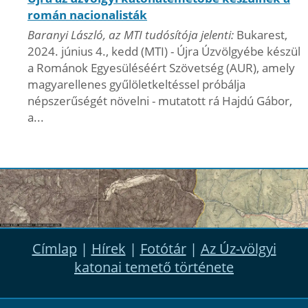
román nacionalisták
Baranyi László, az MTI tudósítója jelenti:
Bukarest,
2024. június 4., kedd (MTI) - Újra Úzvölgyébe készül
a Románok Egyesüléséért Szövetség (AUR), amely
magyarellenes gyűlöletkeltéssel próbálja
népszerűségét növelni - mutatott rá Hajdú Gábor,
a...
Címlap
|
Hírek
|
Fotótár
|
Az Úz-völgyi
katonai temető története