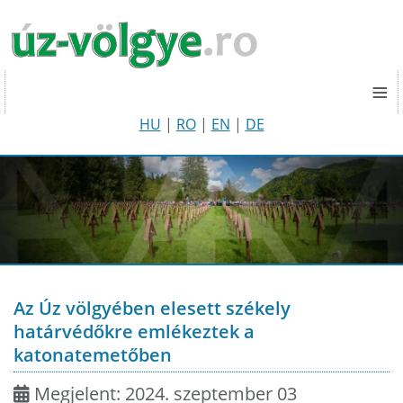
≡
HU
|
RO
|
EN
|
DE
Az Úz völgyében elesett székely
határvédőkre emlékeztek a
katonatemetőben
Megjelent: 2024. szeptember 03