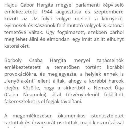
Hajdu Gábor Hargita megyei parlamenti képviselő
emlékeztetett: 1944 augusztusa és szeptembere
között az Úz folyó völgye mellett a környező,
Gyimesek és Kászonok felé mutató völgyek is katonai
temetővé váltak. Úgy fogalmazott, ezekben bárhol
meg lehet állni és elmondani egy imát az itt elhunyt
katonákért.
Borboly Csaba Hargita megyei tanácselnök
emlékeztetetett a temetőben történt korábbi
provokációkra, és megjegyezte, a helyiek ennek is
„fenyőfaként” ellent álltak, ahogy a korábbi harcok
idején. Közölte, hogy a sírkertből a Nemzet Útja
(Calea Neamului) által törvénytelenül felállított
fakereszteket is el fogják távolítani.
A megemlékezésen ökumenikus istentiszteletet
tartottak és úrvacsorát osztottak, majd koszorúzással