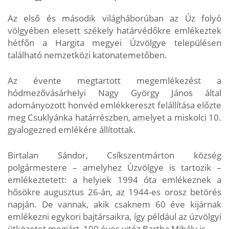
Az első és második világháborúban az Úz folyó
völgyében elesett székely határvédőkre emlékeztek
hétfőn a Hargita megyei Úzvölgye településen
található nemzetközi katonatemetőben.
Az évente megtartott megemlékezést a
hódmezővásárhelyi Nagy György János által
adományozott honvéd emlékkereszt felállítása előzte
meg Csuklyánka határrészben, amelyet a miskolci 10.
gyalogezred emlékére állítottak.
Birtalan Sándor, Csíkszentmárton község
polgármestere – amelyhez Úzvölgye is tartozik –
emlékeztetett: a helyiek 1994 óta emlékeznek a
hősökre augusztus 26-án, az 1944-es orosz betörés
napján. De vannak, akik csaknem 60 éve kijárnak
emlékezni egykori bajtársaikra, így például az úzvölgyi
ütközetet megjárt, 100 éves vitéz Bartha Mihály is.