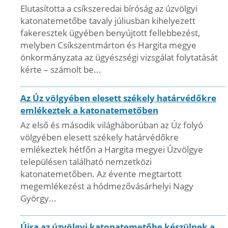
Elutasította a csíkszeredai bíróság az úzvölgyi
katonatemetőbe tavaly júliusban kihelyezett
fakeresztek ügyében benyújtott fellebbezést,
melyben Csíkszentmárton és Hargita megye
önkormányzata az ügyészségi vizsgálat folytatását
kérte – számolt be...
Az Úz völgyében elesett székely határvédőkre
emlékeztek a katonatemetőben
Az első és második világháborúban az Úz folyó
völgyében elesett székely határvédőkre
emlékeztek hétfőn a Hargita megyei Úzvölgye
településen található nemzetközi
katonatemetőben. Az évente megtartott
megemlékezést a hódmezővásárhelyi Nagy
György...
Újra az úzvölgyi katonatemetőbe készülnek a