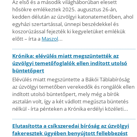
Az első és a második világháborúban elesett
hősökre emlékeztek 2025. augusztus 26-án,
kedden délután az úzvölgyi katonatemetőben, ahol
egyházi szertartással, ünnepi beszédekkel és
koszorúzással fejezték ki kegyeletüket emlékük
előtt – írta a
Maszol
...
Krónika: elévülés miatt megszüntették az
úzvölgyi temetőfoglalók ellen indított utolsó
büntetőpert
Elévülés miatt megszüntette a Bákói Táblabíróság
az úzvölgyi temetőben verekedők és rongálók ellen
indított utolsó büntetőpert, mely még a bírók
asztalán volt, így a két vádlott megúszta büntetés
nélkül - írta pénteken a Krónika erdélyi közéleti...
Elutasította a csíkszeredai bíróság az úzvölgyi
fakeresztek ügyében benyújtott fellebbezést