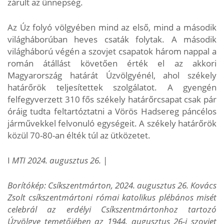
zárult az ünnepség.
Az Úz folyó völgyében mind az első, mind a második
világháborúban heves csaták folytak. A második
világháború végén a szovjet csapatok három nappal a
román átállást követően érték el az akkori
Magyarország határát Úzvölgyénél, ahol székely
határőrök teljesítettek szolgálatot. A gyengén
felfegyverzett 310 fős székely határőrcsapat csak pár
óráig tudta feltartóztatni a Vörös Hadsereg páncélos
járművekkel felvonuló egységeit. A székely határőrök
közül 70-80-an élték túl az ütközetet.
I
MTI 2024. augusztus 26.
|
Borítókép: Csíkszentmárton, 2024. augusztus 26. Kovács
Zsolt csíkszentmártoni római katolikus plébános misét
celebrál az erdélyi Csíkszentmártonhoz tartozó
Úzvölgye temetőjében az 1944. augusztus 26-i szovjet