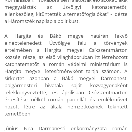
meggyalázták az úzvölgyi katonatemetőt,
ellenkezőleg, kitüntették a temetőfoglalókat" - idézte
a Háromszék napilap a politikust.
A Hargita és Bákó megye határán fekvő
elnéptelenedett Úzvölgye falu a törvények
értelmében a Hargita megyei Csíkszentmárton
község része, az első világháborúban itt létrehozott
katonatemetőt a román védelmi minisztérium is
Hargita megyei létesítményként tartja számon. A
sírkertet azonban a Bákó megyei Darmanesti
polgármesteri hivatala saját közvagyonaként
telekkönyveztette, és áprilisban Csíkszentmárton
értesítése nélkül román parcellát és emlékművet
hozott létre az általa nemzetközinek tekintett
temetőben.
Június 6-ra Darmanesti önkormányzata román