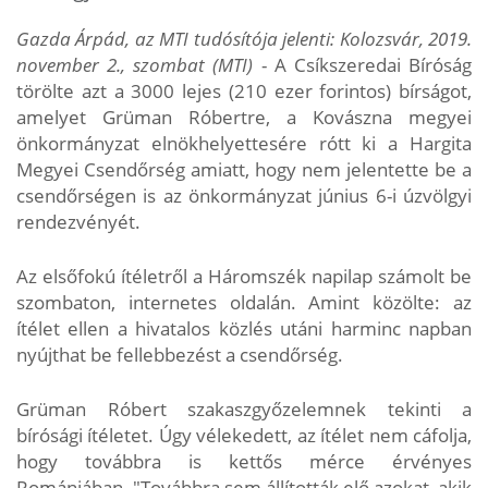
Gazda Árpád, az MTI tudósítója jelenti: Kolozsvár, 2019.
november 2., szombat (MTI)
- A Csíkszeredai Bíróság
törölte azt a 3000 lejes (210 ezer forintos) bírságot,
amelyet Grüman Róbertre, a Kovászna megyei
önkormányzat elnökhelyettesére rótt ki a Hargita
Megyei Csendőrség amiatt, hogy nem jelentette be a
csendőrségen is az önkormányzat június 6-i úzvölgyi
rendezvényét.
Az elsőfokú ítéletről a Háromszék napilap számolt be
szombaton, internetes oldalán. Amint közölte: az
ítélet ellen a hivatalos közlés utáni harminc napban
nyújthat be fellebbezést a csendőrség.
Grüman Róbert szakaszgyőzelemnek tekinti a
bírósági ítéletet. Úgy vélekedett, az ítélet nem cáfolja,
hogy továbbra is kettős mérce érvényes
Romániában. "Továbbra sem állították elő azokat, akik