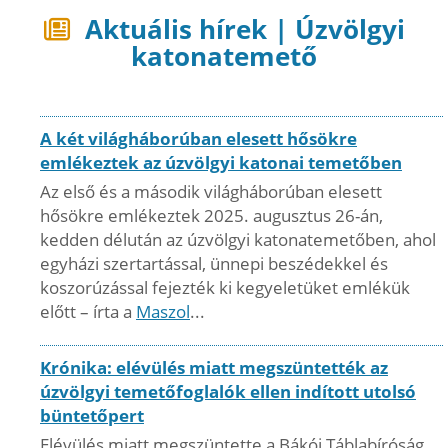
Aktuális hírek | Úzvölgyi
katonatemető
A két világháborúban elesett hősökre
emlékeztek az úzvölgyi katonai temetőben
Az első és a második világháborúban elesett
hősökre emlékeztek 2025. augusztus 26-án,
kedden délután az úzvölgyi katonatemetőben, ahol
egyházi szertartással, ünnepi beszédekkel és
koszorúzással fejezték ki kegyeletüket emlékük
előtt – írta a
Maszol
...
Krónika: elévülés miatt megszüntették az
úzvölgyi temetőfoglalók ellen indított utolsó
büntetőpert
Elévülés miatt megszüntette a Bákói Táblabíróság