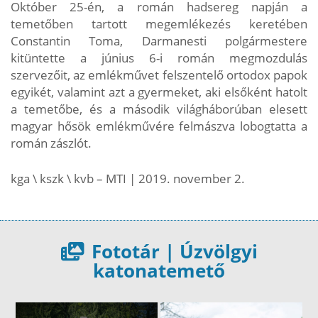
Október 25-én, a román hadsereg napján a
temetőben tartott megemlékezés keretében
Constantin Toma, Darmanesti polgármestere
kitüntette a június 6-i román megmozdulás
szervezőit, az emlékművet felszentelő ortodox papok
egyikét, valamint azt a gyermeket, aki elsőként hatolt
a temetőbe, és a második világháborúban elesett
magyar hősök emlékművére felmászva lobogtatta a
román zászlót.
kga \ kszk \ kvb – MTI | 2019. november 2.
Fototár | Úzvölgyi
katonatemető