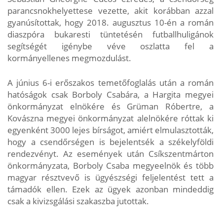
parancsnokhelyettese vezette, akit korábban azzal
gyanúsítottak, hogy 2018. augusztus 10-én a román
diaszpóra bukaresti tüntetésén futballhuligánok
segítségét igénybe véve oszlatta fel a
kormányellenes megmozdulást.
A június 6-i erőszakos temetőfoglalás után a román
hatóságok csak Borboly Csabára, a Hargita megyei
önkormányzat elnökére és Grüman Róbertre, a
Kovászna megyei önkormányzat alelnökére róttak ki
egyenként 3000 lejes bírságot, amiért elmulasztották,
hogy a csendőrségen is bejelentsék a székelyföldi
rendezvényt. Az események után Csíkszentmárton
önkormányzata, Borboly Csaba megyeelnök és több
magyar résztvevő is ügyészségi feljelentést tett a
támadók ellen. Ezek az ügyek azonban mindeddig
csak a kivizsgálási szakaszba jutottak.