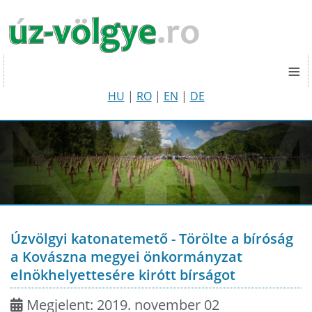
≡
HU
|
RO
|
EN
|
DE
Úzvölgyi katonatemető - Törölte a bíróság
a Kovászna megyei önkormányzat
elnökhelyettesére kirótt bírságot
Megjelent: 2019. november 02