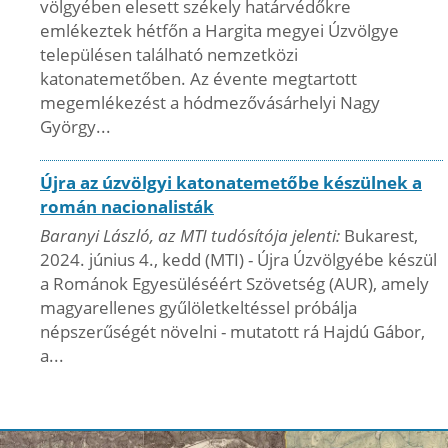
völgyében elesett székely határvédőkre
emlékeztek hétfőn a Hargita megyei Úzvölgye
településen található nemzetközi
katonatemetőben. Az évente megtartott
megemlékezést a hódmezővásárhelyi Nagy
György...
Újra az úzvölgyi katonatemetőbe készülnek a
román nacionalisták
Baranyi László, az MTI tudósítója jelenti:
Bukarest,
2024. június 4., kedd (MTI) - Újra Úzvölgyébe készül
a Románok Egyesüléséért Szövetség (AUR), amely
magyarellenes gyűlöletkeltéssel próbálja
népszerűségét növelni - mutatott rá Hajdú Gábor,
a...