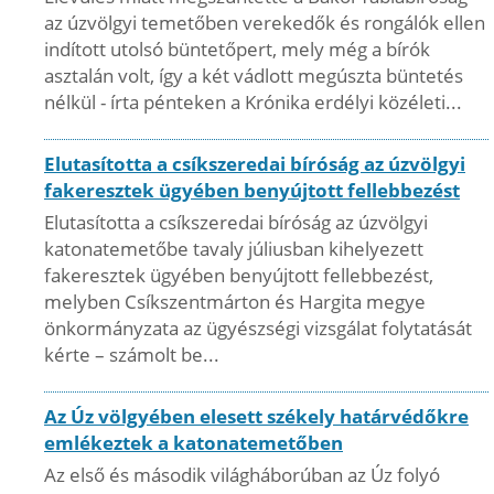
az úzvölgyi temetőben verekedők és rongálók ellen
indított utolsó büntetőpert, mely még a bírók
asztalán volt, így a két vádlott megúszta büntetés
nélkül - írta pénteken a Krónika erdélyi közéleti...
Elutasította a csíkszeredai bíróság az úzvölgyi
fakeresztek ügyében benyújtott fellebbezést
Elutasította a csíkszeredai bíróság az úzvölgyi
katonatemetőbe tavaly júliusban kihelyezett
fakeresztek ügyében benyújtott fellebbezést,
melyben Csíkszentmárton és Hargita megye
önkormányzata az ügyészségi vizsgálat folytatását
kérte – számolt be...
Az Úz völgyében elesett székely határvédőkre
emlékeztek a katonatemetőben
Az első és második világháborúban az Úz folyó