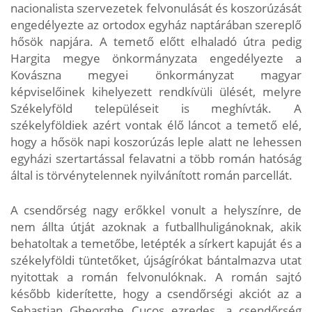
nacionalista szervezetek felvonulását és koszorúzását
engedélyezte az ortodox egyház naptárában szereplő
hősök napjára. A temető előtt elhaladó útra pedig
Hargita megye önkormányzata engedélyezte a
Kovászna megyei önkormányzat magyar
képviselőinek kihelyezett rendkívüli ülését, melyre
Székelyföld településeit is meghívták. A
székelyföldiek azért vontak élő láncot a temető elé,
hogy a hősök napi koszorúzás leple alatt ne lehessen
egyházi szertartással felavatni a több román hatóság
által is törvénytelennek nyilvánított román parcellát.
A csendőrség nagy erőkkel vonult a helyszínre, de
nem állta útját azoknak a futballhuligánoknak, akik
behatoltak a temetőbe, letépték a sírkert kapuját és a
székelyföldi tüntetőket, újságírókat bántalmazva utat
nyitottak a román felvonulóknak. A román sajtó
később kiderítette, hogy a csendőrségi akciót az a
Sebastian Gheorghe Cucos ezredes, a csendőrség