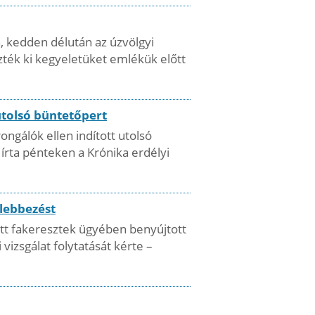
, kedden délután az úzvölgyi
zték ki kegyeletüket emlékük előtt
utolsó büntetőpert
ngálók ellen indított utolsó
 írta pénteken a Krónika erdélyi
llebbezést
zett fakeresztek ügyében benyújtott
zsgálat folytatását kérte –