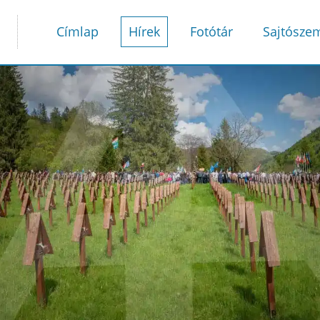
Címlap
Hírek
Fotótár
Sajtósze