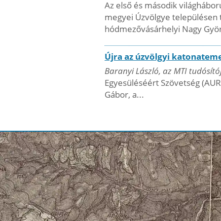
Az első és második világhábor
megyei Úzvölgye településen 
hódmezővásárhelyi Nagy Györ
Újra az úzvölgyi katonatem
Baranyi László, az MTI tudósítója
Egyesüléséért Szövetség (AUR)
Gábor, a...