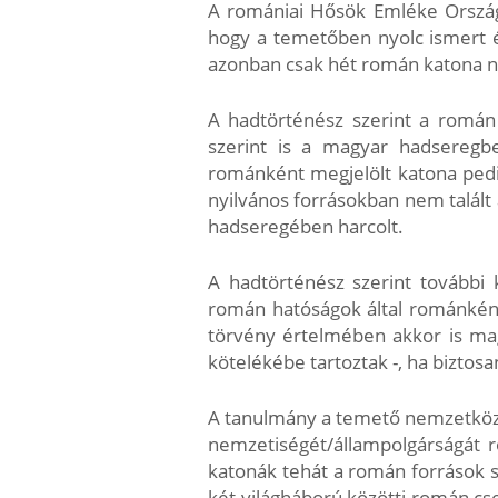
A romániai Hősök Emléke Országo
hogy a temetőben nyolc ismert 
azonban csak hét román katona n
A hadtörténész szerint a romá
szerint is a magyar hadseregbe
románként megjelölt katona pedi
nyilvános forrásokban nem talált
hadseregében harcolt.
A hadtörténész szerint további
román hatóságok által románkén
törvény értelmében akkor is mag
kötelékébe tartoztak -, ha biztos
A tanulmány a temető nemzetközi 
nemzetiségét/állampolgárságát 
katonák tehát a román források s
két világháború közötti román cs