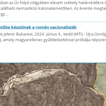
úban az Úz folyó völgyében elesett székely határvédőkre 
található nemzetközi katonatemetőben. Az évente megta
gy...
etőbe készülnek a román nacionalisták
 jelenti:
Bukarest, 2024. június 4., kedd (MTI) - Újra Úzv
, amely magyarellenes gyűlöletkeltéssel próbálja népszer