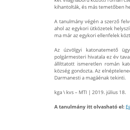
kihantolták, és más temetőben he
A tanulmány végén a szerző felve
ahol az egykori ütközetek helys
ma már az egykori ellenfelek közt
Az úzvölgyi katonatemető ügy
polgármesteri hivatala ez év tav
állíttatott ismeretlen román k
község gondozta. Az elnéptelened
Darmanesti a magáénak tekinti.
kga \ kvs – MTI | 2019. július 18.
A tanulmány itt olvasható el:
E