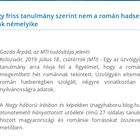
gy friss tanulmány szerint nem a román hadse
ák némelyike
Gazda Árpád, az MTI tudósítója jelenti:
Kolozsvár, 2019. július 18., csütörtök (MTI)
- Egy az úzvölgy
tanulmány arra hívja fel a figyelmet, hogy a rom
megemlített hét románnak tekintett, Úzvölgyén eltem
román hadseregben szolgált, négyre vonatkozóan
nyilvánosságra adatok.
A
Nagy háború írásban és képekben
(nagyhaboru.blog.hu
katonatemető hányattatott utóélete
című 27 oldalas tanul
hozott magyarországi és romániai forrásokat összevet
temetőben.