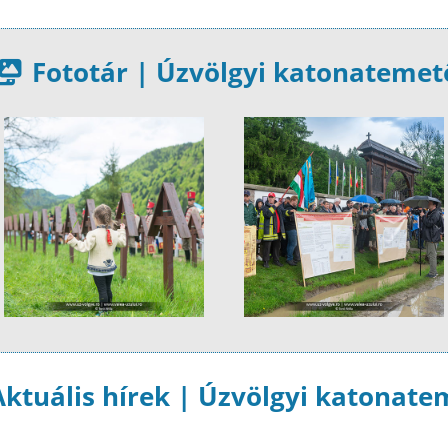
Fototár | Úzvölgyi katonatemet
Aktuális hírek | Úzvölgyi katonate