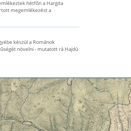
emlékeztek hétfőn a Hargita
rtott megemlékezést a
ölgyébe készül a Románok
űségét növelni - mutatott rá Hajdú