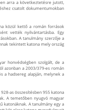
n arra a következtetésre jutott,
gzéshez csatolt dokumentumokban
a közül kettő a román források
ént vették nyilvántartásba. Egy
rásokban. A tanulmány szerzője a
nnak tekintett katona mely ország
yar honvédségben szolgált, de a
ból azonban a 2003/379-es román
és a hadsereg alapján, melynek a
 1928-as összesítésben 955 katona
ttak. A temetőben nyugvó magyar
égű katonáknak. A tanulmány egy a
ett két olasz katona maradványait