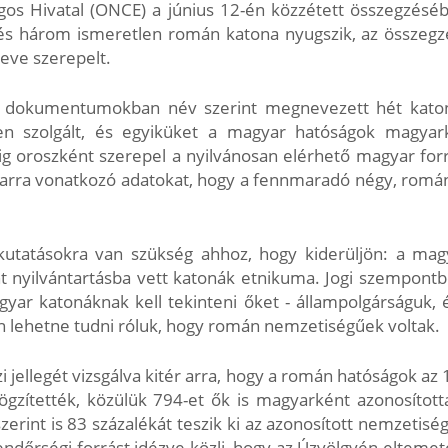
s Hivatal (ONCE) a június 12-én közzétett összegzésébe
és három ismeretlen román katona nyugszik, az össze
eve szerepelt.
n dokumentumokban név szerint megnevezett hét katon
n szolgált, és egyiküket a magyar hatóságok magyark
g oroszként szerepel a nyilvánosan elérhető magyar for
 arra vonatkozó adatokat, hogy a fennmaradó négy, romá
 kutatásokra van szükség ahhoz, hogy kiderüljön: a mag
t nyilvántartásba vett katonák etnikuma. Jogi szempont
yar katonáknak kell tekinteni őket - állampolgárságuk, 
an lehetne tudni róluk, hogy román nemzetiségűek voltak.
jellegét vizsgálva kitér arra, hogy a román hatóságok az
rögzítették, közülük 794-et ők is magyarként azonosíto
zerint is 83 százalékát teszik ki az azonosított nemzetis
endőrségi forrást idézve közli, hogy az Úzvölgyén eltemet