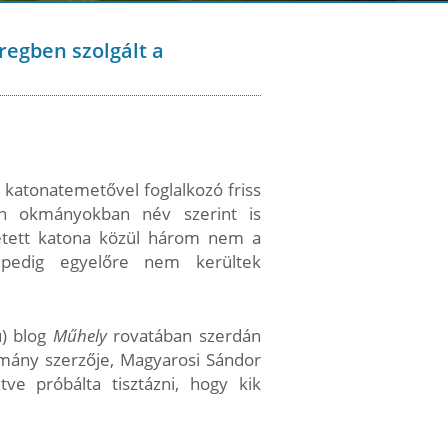
regben szolgált a
i katonatemetővel foglalkozó friss
án okmányokban név szerint is
etett katona közül három nem a
 pedig egyelőre nem kerültek
) blog
Műhely
rovatában szerdán
mány szerzője, Magyarosi Sándor
ve próbálta tisztázni, hogy kik