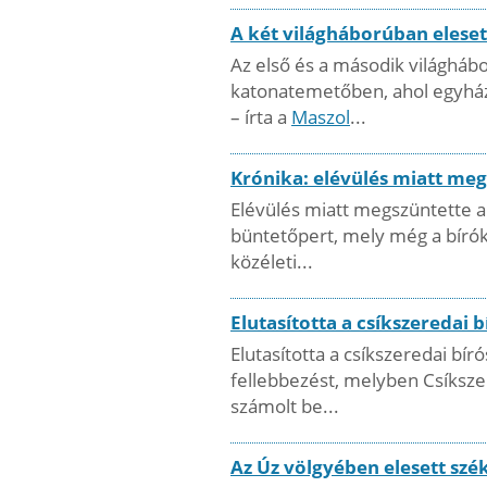
A két világháborúban elese
Az első és a második világháb
katonatemetőben, ahol egyházi
– írta a
Maszol
...
Krónika: elévülés miatt meg
Elévülés miatt megszüntette a
büntetőpert, mely még a bírók 
közéleti...
Elutasította a csíkszeredai 
Elutasította a csíkszeredai bí
fellebbezést, melyben Csíksze
számolt be...
Az Úz völgyében elesett sz