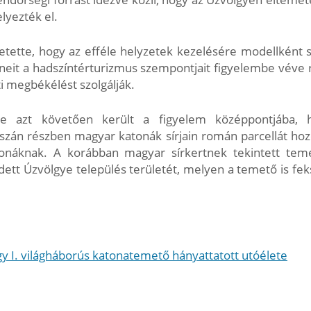
lyezték el.
tette, hogy az efféle helyzetek kezelésére modellként s
zíneit a hadszíntérturizmus szempontjait figyelembe vév
i megbékélést szolgálják.
e azt követően került a figyelem középpontjába, 
aszán részben magyar katonák sírjain román parcellát hoz
atonáknak. A korábban magyar sírkertnek tekintett te
ett Úzvölgye település területét, melyen a temető is fe
gy I. világháborús katonatemető hányattatott utóélete