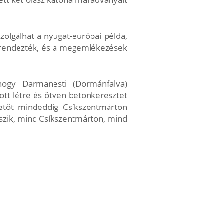
zolgálhat a nyugat-európai példa,
e rendezték, és a megemlékezések
hogy Darmanesti (Dormánfalva)
ott létre és ötven betonkeresztet
metőt mindeddig Csíkszentmárton
kszik, mind Csíkszentmárton, mind