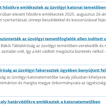
tt hősökre emlékeztek az úzvölgyi katonai temetőben
orúban elesett hősökre emlékeztek 2025. augusztus 26-án
 szertartással, ünnepi beszédekkel és koszorúzással feje
szüntették az úzvölgyi temetőfoglalók ellen indított 
 Bákói Táblabíróság az úzvölgyi temetőben verekedők és ro
asztalán volt, így a két vádlott megúszta büntetés nélkül -
bíróság az úzvölgyi fakeresztek ügyében benyújtott fe
róság az úzvölgyi katonatemetőbe tavaly júliusban kihelye
ntmárton és Hargita megye önkormányzata az ügyészségi vi
ékely határvédőkre emlékeztek a katonatemetőben