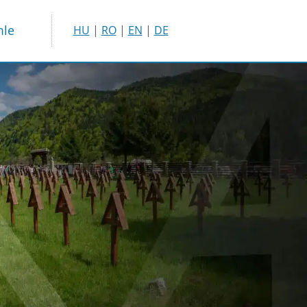
mle
HU
|
RO
|
EN
|
DE