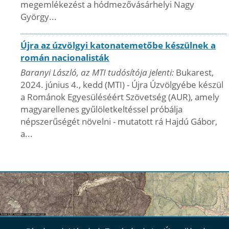
megemlékezést a hódmezővásárhelyi Nagy
György...
Újra az úzvölgyi katonatemetőbe készülnek a
román nacionalisták
Baranyi László, az MTI tudósítója jelenti:
Bukarest,
2024. június 4., kedd (MTI) - Újra Úzvölgyébe készül
a Románok Egyesüléséért Szövetség (AUR), amely
magyarellenes gyűlöletkeltéssel próbálja
népszerűségét növelni - mutatott rá Hajdú Gábor,
a...