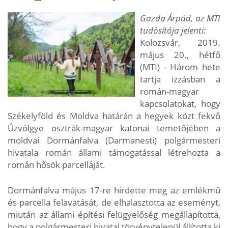
Gazda Árpád, az MTI
tudósítója jelenti:
Kolozsvár, 2019.
május 20., hétfő
(MTI) - Három hete
tartja izzásban a
román-magyar
kapcsolatokat, hogy
Székelyföld és Moldva határán a hegyek közt fekvő
Úzvölgye osztrák-magyar katonai temetőjében a
moldvai Dormánfalva (Darmanesti) polgármesteri
hivatala román állami támogatással létrehozta a
román hősök parcelláját.
Dormánfalva május 17-re hirdette meg az emlékmű
és parcella felavatását, de elhalasztotta az eseményt,
miután az állami építési felügyelőség megállapította,
hogy a polgármesteri hivatal törvénytelenül állította ki