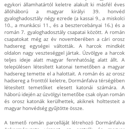
egykori államhatártól keletre alakult ki másfél éves
állóháború a magyar királyi 39. honvéd
gyaloghadosztály négy ezrede (a kassai 9., a miskolci
10., a munkácsi 11., és a besztercebányai 16.) és a
román 7. gyaloghadosztály csapatai között. A román
csapatokat még az év novemberében a cári orosz
hadsereg egységei váltották. A harcok mindkét
oldalon nagy veszteséggel jártak. Úzvölgye a harcok
teljes ideje alatt magyar fennhatóság alatt állt. A
településen létesített katonai temetőben a magyar
hadsereg temette el a halottait. A román és az orosz
hadsereg a fronttól keletre, Dormánfalva térségében
létesített temetőket elesett katonái számára. A
háború idején az úzvölgyi temetőbe csak olyan román
és orosz katonák kerülhettek, akiknek holttesteit a
magyar honvédség gyűjtötte össze.
A temető román parcelláját létrehozó Dormánfalva