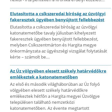
Elutasította a csíkszeredai bíróság az úzvölgyi
fakeresztek ügyében benyújtott fellebbezést
Elutasította a csíkszeredai bíróság az úzvölgyi
katonatemetőbe tavaly júliusban kihelyezett
fakeresztek ügyében benyújtott fellebbezést,
melyben Csíkszentmárton és Hargita megye
önkormányzata az ügyészségi vizsgálat folytatását
kérte – számolt be...
Az Úz völgyében elesett székely határvédőkre
emlékeztek a katonatemetőben
Az első és második világháborúban az Úz folyó
völgyében elesett székely határvédőkre
emlékeztek hétfőn a Hargita megyei Úzvölgye
településen található nemzetközi
katonatemetőben. Az évente megtartott