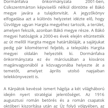
Dormánfalva önkormányzata 2001-ben,
Csíkszentmárton képviselői nélkül döntötte el Bákó
megye javára a tulajdonvitát. A jegyzőkönyv
elfogadása azt a különös helyzetet idézte elő, hogy
Úzvölgye ugyan Hargita megyéhez tartozik, a terület,
amelyen fekszik, azonban Bákó megye része. A Bákó
megyei hatóságok a 2000-es évek elején eltüntették
az út mellől Hargita megye határtábláját, a sajátjukat
pedig pár kilométerrel feljebb, a település Hargita
megyei oldalán helyezték ki. Dormánfalva
önkormányzata ez év márciusában a kisváros
magánvagyonából a közvagyonába helyezte át a
temetőt, amelyet április utolsó napjaiban
telekkönyvezett is.
A Kárpátok kevéssé ismert hágója a két világháború
idején nyert stratégiai jelentőséget. Az 1916
augusztusi román betörés és a román csapatok
októberi kiszorítása után az Úz folyó völgyében, az