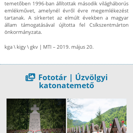
temetőben 1996-ban állítottak második világháborús
emlékművet, amelynél évről évre megemlékezést
tartanak. A sírkertet az elmúlt években a magyar
állam támogatásával újította fel Csíkszentmárton
önkormányzata.
kga \ kigy \ gkv | MTI – 2019. május 20.
Fototár | Úzvölgyi
katonatemető