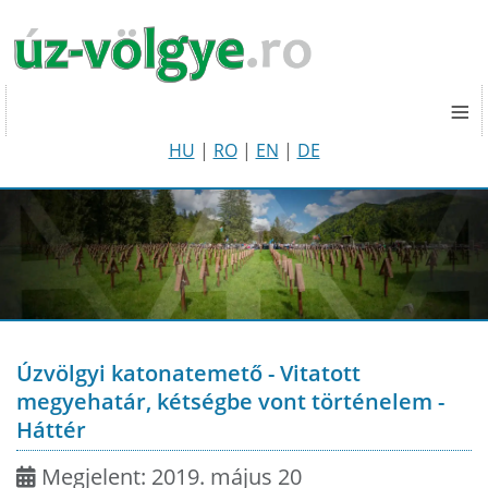
≡
HU
|
RO
|
EN
|
DE
Úzvölgyi katonatemető - Vitatott
megyehatár, kétségbe vont történelem -
Háttér
Megjelent: 2019. május 20