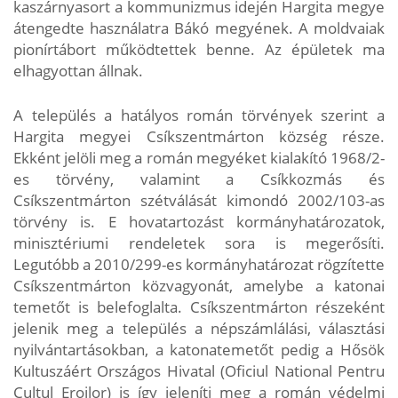
kaszárnyasort a kommunizmus idején Hargita megye
átengedte használatra Bákó megyének. A moldvaiak
pionírtábort működtettek benne. Az épületek ma
elhagyottan állnak.
A település a hatályos román törvények szerint a
Hargita megyei Csíkszentmárton község része.
Ekként jelöli meg a román megyéket kialakító 1968/2-
es törvény, valamint a Csíkkozmás és
Csíkszentmárton szétválását kimondó 2002/103-as
törvény is. E hovatartozást kormányhatározatok,
minisztériumi rendeletek sora is megerősíti.
Legutóbb a 2010/299-es kormányhatározat rögzítette
Csíkszentmárton közvagyonát, amelybe a katonai
temetőt is belefoglalta. Csíkszentmárton részeként
jelenik meg a település a népszámlálási, választási
nyilvántartásokban, a katonatemetőt pedig a Hősök
Kultuszáért Országos Hivatal (Oficiul National Pentru
Cultul Eroilor) is így jeleníti meg a román védelmi