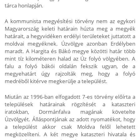
tárca honlapján.
A kommunista megyésítési törvény nem az egykori
Magyarország keleti határain húzta meg a megyék
határait, a hegyvidéken erdélyi területeket juttatott a
moldvai megyéknek. Úzvölgye azonban Erdélyben
maradt. A Hargita és Bákó megye közötti határ több
mint tíz kilométeren halad az Úz folyó völgyében. A
falu a folyó bákói oldalán fekszik ugyan, de a
megyehatárt úgy rajzolták meg, hogy a folyó
medréből kitérve megkerülje a települést.
Miután az 1996-ban elfogadott 7-es törvény előírta a
települések határainak rögzítését a kataszteri
iratokban, Dormánfalva magának követelte
Úzvölgyét. Álláspontjának az adott nyomatékot, hogy
a települést akkor csak Moldva felől lehetett
megközelíteni. A két megye kataszteri hivatala és