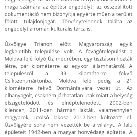
maga számára az építési engedélyt: az összeállított
dokumentáció nem bizonyítja egyértelműen a terület
fölötti tulajdonjogát. Törvénytelennek találta az
engedélyt a román kulturális tárca is.
Úzvölgye Trianon előtt Magyarország egyik
legkeletibb települése volt. A favágótelepülést a
Moldva felé folyó Úz medrében, egy tisztáson hozták
létre, pár kilométerre az egykori államhatártól. A
településről a 33 kilométerre fekvő
Csíkszentmártonba, Moldva felé pedig a 21
kilométerre fekvő Dormánfalvára vezet út. Az
elhanyagolt, csaknem járhatatlan utak miatt a helység
elszigetelődött és elnéptelenedett. 2002-ben
kilencen, 2011-ben hárman lakták, valamennyien
magyarok, utolsó lakosa 2017-ben költözött el.
Úzvölgyére soha nem vezették be a villanyt. A falu
épületeit 1942-ben a magyar honvédség építette. A