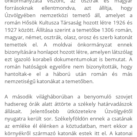
önkormányzata viszont, az osztrák és magyar
forrásoknak ellentmondva, azt állítja, hogy
Úzvölgyében nemzetközi temető áll, amelyet a
román Hősök Kultusza Társaság hozott létre 1926 és
1927 között. Állítása szerint a temetőbe 1306 román,
magyar, német, osztrák, olasz, orosz és szerb katonát
temettek el. A moldvai önkormányzat ennek
bizonyítására honlapot hozott létre, amelyen látszólag
ezt igazoló korabeli dokumentumokat is bemutat. A
román hatóságok egyelőre nem bizonyították, hogy
hantoltak-e el a háború után román és más
nemzetiségű katonákat a temetőben.
A második világháborúban a benyomuló szovjet
hadsereg órák alatt áttörte a székely határvadászok
állásait. Jelentősebb ütközetekre Úzvölgyétől
nyugatra került sor. Székelyföldön ennek a csatának
az emléke él élénken a köztudatban, mert ekkor a
környékről származó katonák estek itt el. A katonai