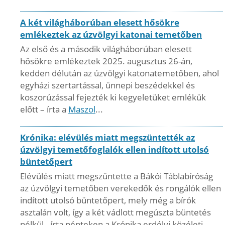
A két világháborúban elesett hősökre
emlékeztek az úzvölgyi katonai temetőben
Az első és a második világháborúban elesett
hősökre emlékeztek 2025. augusztus 26-án,
kedden délután az úzvölgyi katonatemetőben, ahol
egyházi szertartással, ünnepi beszédekkel és
koszorúzással fejezték ki kegyeletüket emlékük
előtt – írta a
Maszol
...
Krónika: elévülés miatt megszüntették az
úzvölgyi temetőfoglalók ellen indított utolsó
büntetőpert
Elévülés miatt megszüntette a Bákói Táblabíróság
az úzvölgyi temetőben verekedők és rongálók ellen
indított utolsó büntetőpert, mely még a bírók
asztalán volt, így a két vádlott megúszta büntetés
nélkül - írta pénteken a Krónika erdélyi közéleti...